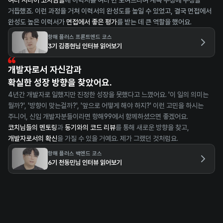
여러 시니어 코치님들
께 이력서를 여러 번 보여드리며 계속 수정에 수정을 
거듭했죠. 이런 과정을 거쳐 이력서의 완성도를 높일 수 있었고, 결국 면접에서 
완성도 높은 이력서가 
면접에서 좋은 평가
를 받는 데 큰 역할을 했어요.
항해 플러스 프론트엔드 코스
3기 김종현님 인터뷰 읽어보기
개발자로서 자신감과
확실한 성장 방향을 찾았어요.
4년간 개발자로 일했지만 진정한 성장을 못했다고 느꼈어요. '이 일의 의미는 
뭘까?', '방향이 맞는걸까?', '앞으로 어떻게 해야 하지?' 이런 고민을 하시는 
주니어, 신입 개발자분들이라면 항해99에서 함께하셨으면 좋겠어요. 
코치님들의 멘토링
과 
동기와의 코드 리뷰
를 통해 새로운 방향을 찾고, 
개발자로서의 확신
을 가질 수 있을 거예요. 제가 그랬던 것처럼요.
항해 플러스 백엔드 코스
6기 천동민님 인터뷰 읽어보기