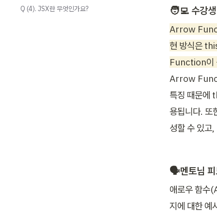
🧑‍💻 
수강생
Q (4). JSX란 무엇인가요?
Arrow Fu
현 방식은 th
Function
Arrow Fu
특징 때문에 
용됩니다. 또
성할 수 있고
🗣️멘토님 
애로우 함수(A
지에 대한 예