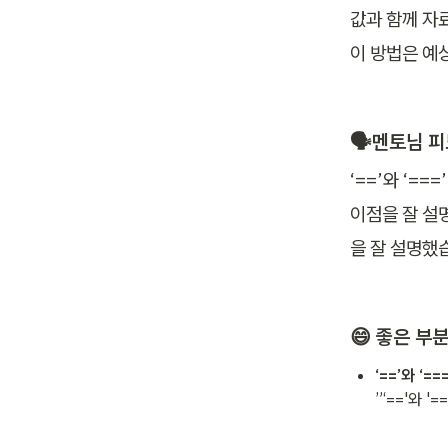
값과 함께 자
이 방법은 예
🗣️멘토님 
‘==’와 ‘=
이점을 잘 설
을 잘 설명했
😄 
좋은 부
‘==’와 ‘
”‘=='와 