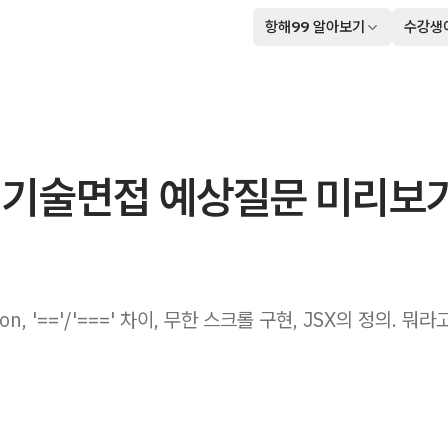
항해99 알아보기
수강생
t 기술면접 예상질문 미리보
ion, '=='/'===' 차이, 무한 스크롤 구현, JSX의 정의. 뭐