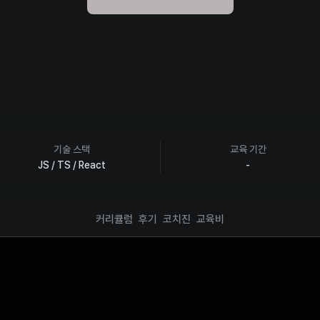
기술 스택
교육 기간
JS / TS / React
-
커리큘럼
후기
코치진
교육비