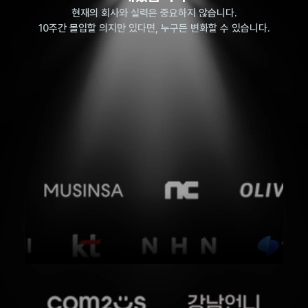
현재의 회사와 실력은 중요하지 않습니다.
10주간 몰입할 의지만 있다면, 누구든 변화할 수 있습니다.
박**님 · 백엔드 수료생
이**님 · 백엔드 수료생
김**
개발팀 리드 승진
연봉 70% 상승
AI
송**님 · 프론트엔드 수료생
김**님 · 백엔드 수료생
차**님
성과 평가 최고 등급
핀테크사 이직
AI