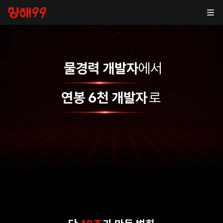
물경력 개발자
에서
외주 개발업체
연봉 6천 개발자
로
출퇴근 쳇바퀴
글로벌 서비스사
물경력 상태
풀재택 프리랜서
연봉 6천 개발자