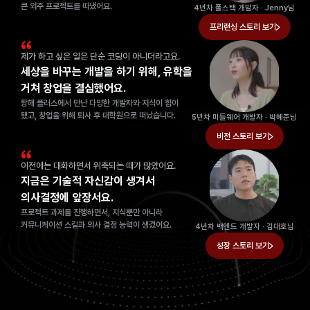
큰 외주 프로젝트를 따냈어요.
4년차 풀스택 개발자 · Jenny님
프리랜싱
 스토리 보기
제가 하고 싶은 일은 단순 코딩이 아니더라고요.
세상을 바꾸는 개발을 하기 위해, 
유학을 
거쳐 창업을 결심했어요.
항해 플러스에서 만난 다양한 개발자와 지식이 힘이 
됐고, 창업을 위해 퇴사 후 대학원으로 떠났습니다.
5년차 미들웨어 개발자 · 박혜준님
비전 
스토리 보기
이전에는 대화하면서 위축되는 때가 많았어요.
지금은 기술적 자신감이 
생겨서 
의사결정에 앞장서요.
프로젝트 과제를 진행하면서, 지식뿐만 아니라 
커뮤니케이션 스킬과 의사 결정 능력이 생겼어요.
4년차 백엔드 개발자 · 김대호님
성장 
스토리 보기