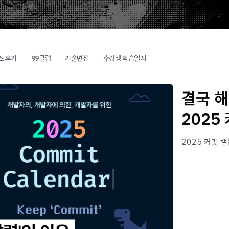
스 후기
99클럽
기술면접
수강생 학습일지
결국 해
2025
2025 커밋 